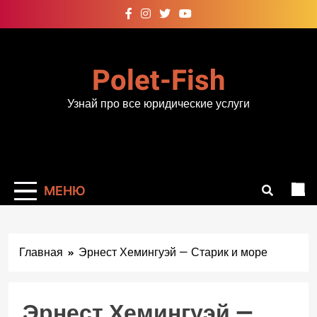
Перейти
к
содержимому
Polet-Fish
Узнай про все юридические услуги
МЕНЮ
Главная
Эрнест Хемингуэй — Старик и море
Эрнест Хемингуэй —