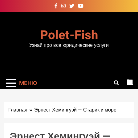
Перейти
к
содержимому
Polet-Fish
Узнай про все юридические услуги
МЕНЮ
Главная
Эрнест Хемингуэй — Старик и море
Эрнест Хемингуэй —