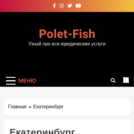
Перейти
к
содержимому
Polet-Fish
Узнай про все юридические услуги
МЕНЮ
Главная
Екатеринбург
Екатеринбург