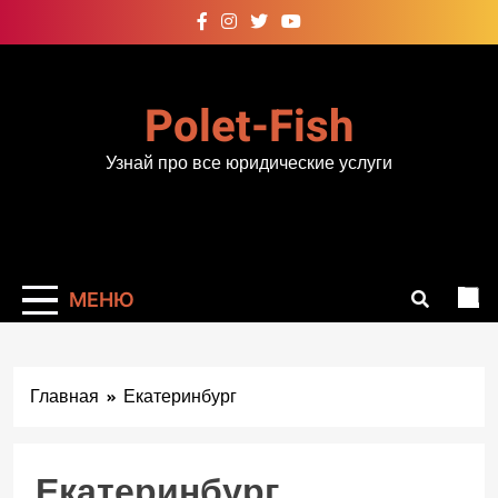
Перейти
к
содержимому
Polet-Fish
Узнай про все юридические услуги
МЕНЮ
Главная
Екатеринбург
Екатеринбург