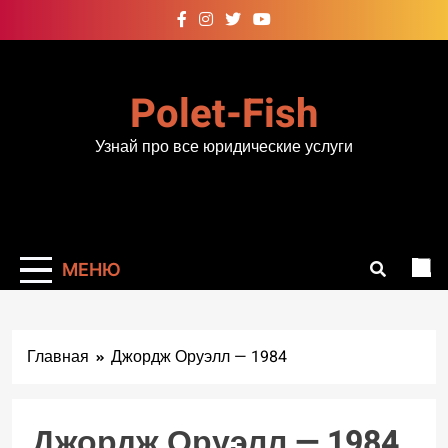
Перейти
к
содержимому
Polet-Fish
Узнай про все юридические услуги
МЕНЮ
Главная
Джордж Оруэлл — 1984
Джордж Оруэлл — 1984