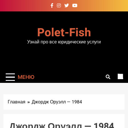
Перейти
к
содержимому
Polet-Fish
Узнай про все юридические услуги
МЕНЮ
Главная
Джордж Оруэлл — 1984
Джордж Оруэлл — 1984