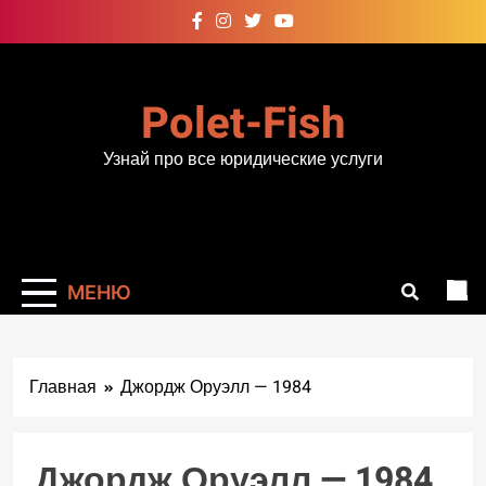
Перейти
к
содержимому
Polet-Fish
Узнай про все юридические услуги
МЕНЮ
Главная
Джордж Оруэлл — 1984
Джордж Оруэлл — 1984