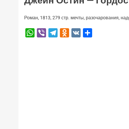
Джейн Остин — Гордос
Роман, 1813, 279 стр. мечты, разочарования, на
WhatsApp
Viber
Telegram
Odnoklassniki
VK
Отправи