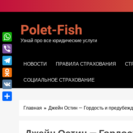
Перейти
к
содержимому
Polet-Fish
Узнай про все юридические услуги
WhatsApp
Viber
НОВОСТИ
ПРАВИЛА СТРАХОВАНИЯ
СТ
Telegram
СОЦИАЛЬНОЕ СТРАХОВАНИЕ
Odnoklassniki
VK
Отправить
Главная
Джейн Остин — Гордость и предубеж