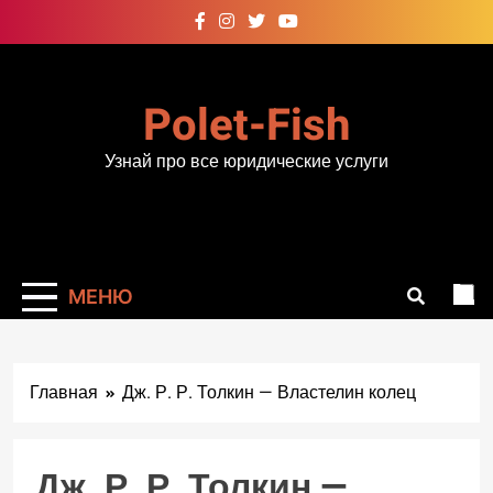
Перейти
к
содержимому
Polet-Fish
Узнай про все юридические услуги
МЕНЮ
Главная
Дж. Р. Р. Толкин — Властелин колец
Дж. Р. Р. Толкин —