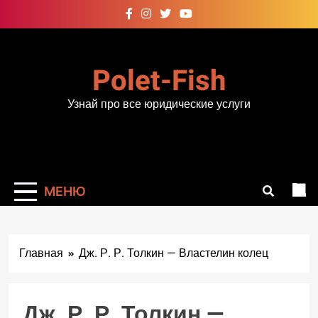
Перейти
к
содержимому
Polet-Fish
Узнай про все юридические услуги
МЕНЮ
Главная
Дж. Р. Р. Толкин — Властелин колец
Дж. Р. Р. Толкин —