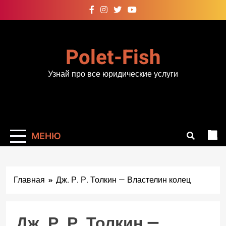
Перейти
к
содержимому
Polet-Fish
Узнай про все юридические услуги
МЕНЮ
Главная
Дж. Р. Р. Толкин — Властелин колец
Дж. Р. Р. Толкин —