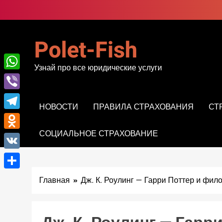
Перейти
к
содержимому
Polet-Fish
Узнай про все юридические услуги
WhatsApp
Viber
НОВОСТИ
ПРАВИЛА СТРАХОВАНИЯ
СТ
Telegram
СОЦИАЛЬНОЕ СТРАХОВАНИЕ
Odnoklassniki
VK
Отправить
Главная
Дж. К. Роулинг — Гарри Поттер и фил