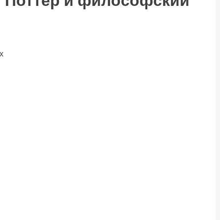
ри Поттер и философский
х
ть