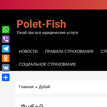
Перейти
к
содержимому
Polet-Fish
Узнай про все юридические услуги
WhatsApp
Viber
НОВОСТИ
ПРАВИЛА СТРАХОВАНИЯ
СТ
Telegram
СОЦИАЛЬНОЕ СТРАХОВАНИЕ
Odnoklassniki
VK
Отправить
Главная
Дубай