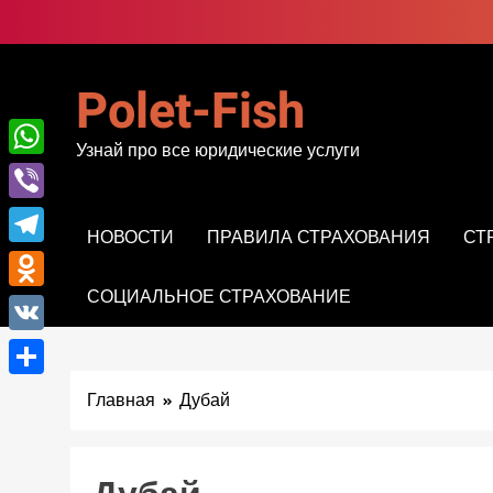
Перейти
к
содержимому
Polet-Fish
Узнай про все юридические услуги
WhatsApp
Viber
НОВОСТИ
ПРАВИЛА СТРАХОВАНИЯ
СТ
Telegram
СОЦИАЛЬНОЕ СТРАХОВАНИЕ
Odnoklassniki
VK
Отправить
Главная
Дубай