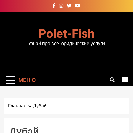
Перейти
к
содержимому
Polet-Fish
Узнай про все юридические услуги
МЕНЮ
Главная
Дубай
Дубай