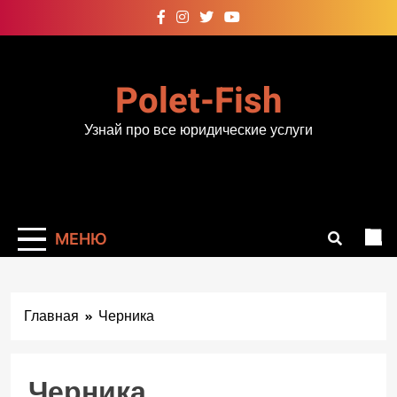
Перейти
к
содержимому
Polet-Fish
Узнай про все юридические услуги
МЕНЮ
Главная
Черника
Черника