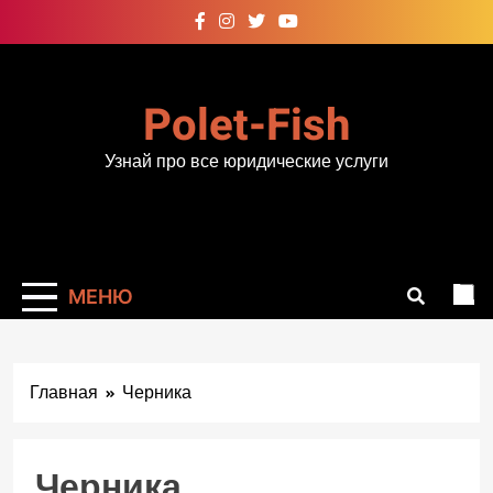
Перейти
к
содержимому
Polet-Fish
Узнай про все юридические услуги
МЕНЮ
Главная
Черника
Черника