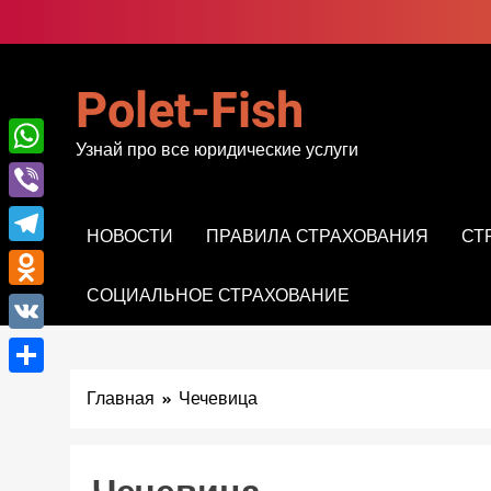
Перейти
к
содержимому
Polet-Fish
Узнай про все юридические услуги
WhatsApp
Viber
НОВОСТИ
ПРАВИЛА СТРАХОВАНИЯ
СТ
Telegram
СОЦИАЛЬНОЕ СТРАХОВАНИЕ
Odnoklassniki
VK
Отправить
Главная
Чечевица