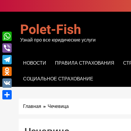
Перейти
к
содержимому
Polet-Fish
Узнай про все юридические услуги
WhatsApp
Viber
НОВОСТИ
ПРАВИЛА СТРАХОВАНИЯ
СТ
Telegram
СОЦИАЛЬНОЕ СТРАХОВАНИЕ
Odnoklassniki
VK
Отправить
Главная
Чечевица