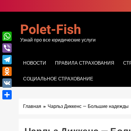
Перейти
к
содержимому
Polet-Fish
Узнай про все юридические услуги
WhatsApp
Viber
НОВОСТИ
ПРАВИЛА СТРАХОВАНИЯ
СТ
Telegram
СОЦИАЛЬНОЕ СТРАХОВАНИЕ
Odnoklassniki
VK
Отправить
Главная
Чарльз Диккенс — Большие надежды