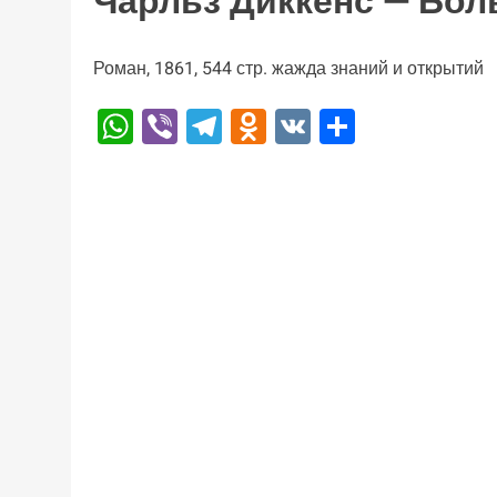
Чарльз Диккенс — Бо
Роман, 1861, 544 стр. жажда знаний и открытий
WhatsApp
Viber
Telegram
Odnoklassniki
VK
Отправи