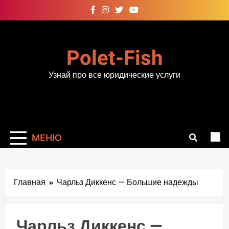
Перейти
к
содержимому
Polet-Fish
Узнай про все юридические услуги
МЕНЮ
Главная
Чарльз Диккенс — Большие надежды
Чарльз Диккенс —