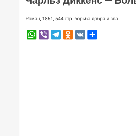
Чарльз Диккенс — Бо
Роман, 1861, 544 стр. борьба добра и зла
WhatsApp
Viber
Telegram
Odnoklassniki
VK
Отправи