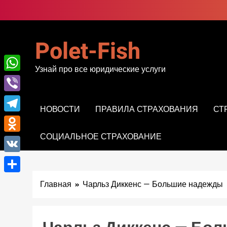
Перейти
к
содержимому
Polet-Fish
Узнай про все юридические услуги
WhatsApp
Viber
НОВОСТИ
ПРАВИЛА СТРАХОВАНИЯ
СТ
Telegram
СОЦИАЛЬНОЕ СТРАХОВАНИЕ
Odnoklassniki
VK
Отправить
Главная
Чарльз Диккенс — Большие надежды