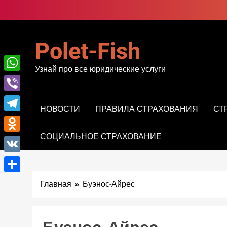
Перейти
к
содержимому
Polet-Fish
Узнай про все юридические услуги
WhatsApp
Viber
НОВОСТИ
ПРАВИЛА СТРАХОВАНИЯ
СТ
Telegram
СОЦИАЛЬНОЕ СТРАХОВАНИЕ
Odnoklassniki
VK
Отправить
Главная
Буэнос-Айрес