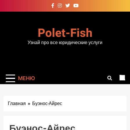
Перейти
к
содержимому
Polet-Fish
Узнай про все юридические услуги
МЕНЮ
Главная
Буэнос-Айрес
Буэнос-Айрес