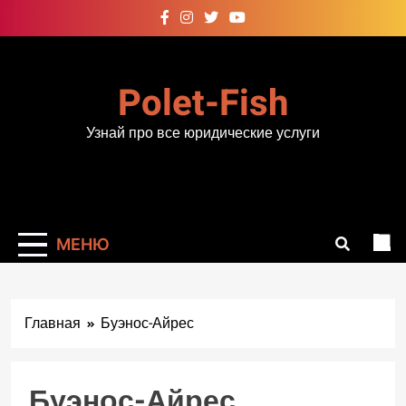
Перейти
к
содержимому
Polet-Fish
Узнай про все юридические услуги
МЕНЮ
Главная
Буэнос-Айрес
Буэнос-Айрес