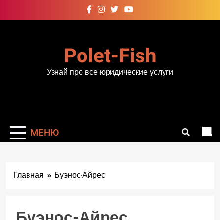
Перейти
к
содержимому
Polet-Fish
Узнай про все юридические услуги
МЕНЮ
Главная
Буэнос-Айрес
Буэнос-Айрес