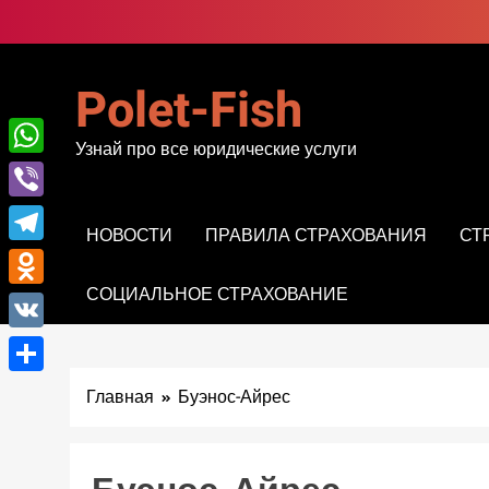
Перейти
к
содержимому
Polet-Fish
Узнай про все юридические услуги
WhatsApp
Viber
НОВОСТИ
ПРАВИЛА СТРАХОВАНИЯ
СТ
Telegram
СОЦИАЛЬНОЕ СТРАХОВАНИЕ
Odnoklassniki
VK
Отправить
Главная
Буэнос-Айрес