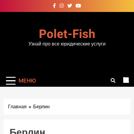
Перейти
к
содержимому
Polet-Fish
Узнай про все юридические услуги
МЕНЮ
Главная
Берлин
Берлин