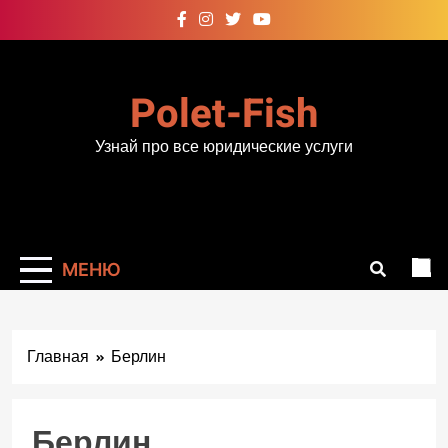
Перейти
к
содержимому
Polet-Fish
Узнай про все юридические услуги
МЕНЮ
Главная
Берлин
Берлин