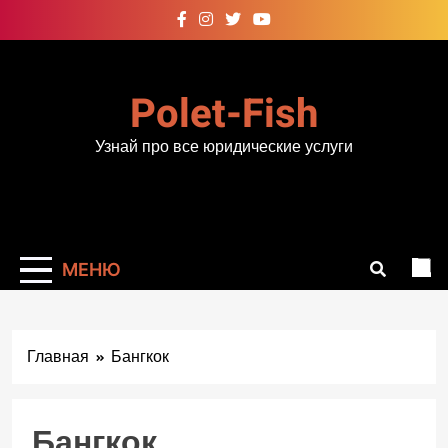
Перейти
к
содержимому
Polet-Fish
Узнай про все юридические услуги
МЕНЮ
Главная
Бангкок
Бангкок