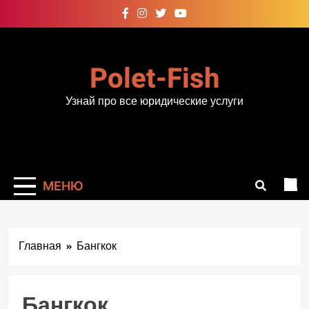
Перейти
к
содержимому
Polet-Fish
Узнай про все юридические услуги
МЕНЮ
Главная
Бангкок
Бангкок