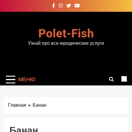
Перейти
к
содержимому
Polet-Fish
Узнай про все юридические услуги
МЕНЮ
Главная
Банан
Банан