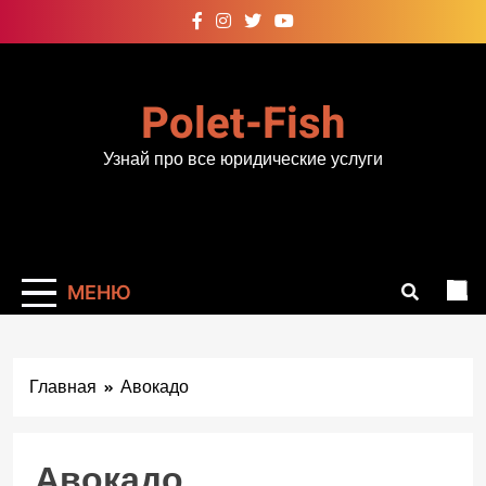
Перейти
к
содержимому
Polet-Fish
Узнай про все юридические услуги
МЕНЮ
Главная
Авокадо
Авокадо