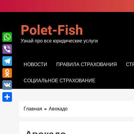
Перейти
к
содержимому
Polet-Fish
Узнай про все юридические услуги
WhatsApp
Viber
НОВОСТИ
ПРАВИЛА СТРАХОВАНИЯ
СТ
Telegram
СОЦИАЛЬНОЕ СТРАХОВАНИЕ
Odnoklassniki
VK
Отправить
Главная
Авокадо