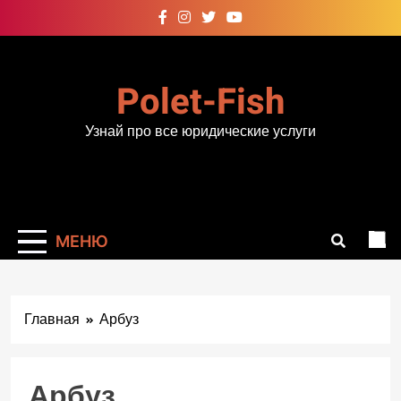
Перейти
к
содержимому
Polet-Fish
Узнай про все юридические услуги
МЕНЮ
Главная
Арбуз
Арбуз