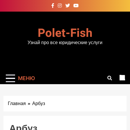
Перейти
к
содержимому
Polet-Fish
Узнай про все юридические услуги
МЕНЮ
Главная
Арбуз
Арбуз