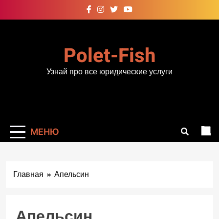
Перейти
к
содержимому
Polet-Fish
Узнай про все юридические услуги
МЕНЮ
Главная
Апельсин
Апельсин