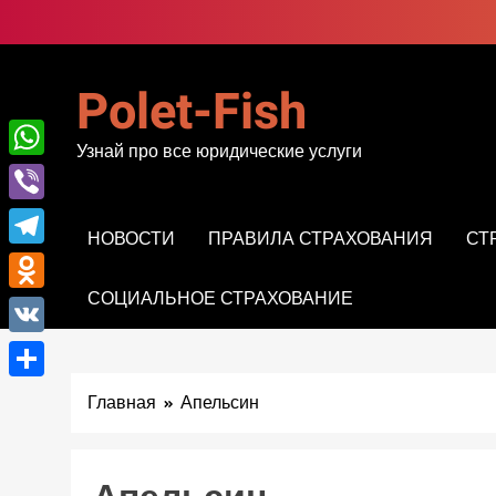
Перейти
к
содержимому
Polet-Fish
Узнай про все юридические услуги
WhatsApp
Viber
НОВОСТИ
ПРАВИЛА СТРАХОВАНИЯ
СТ
Telegram
СОЦИАЛЬНОЕ СТРАХОВАНИЕ
Odnoklassniki
VK
Отправить
Главная
Апельсин