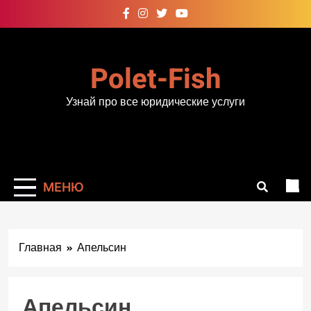
Перейти
к
содержимому
Polet-Fish
Узнай про все юридические услуги
МЕНЮ
Главная
Апельсин
Апельсин