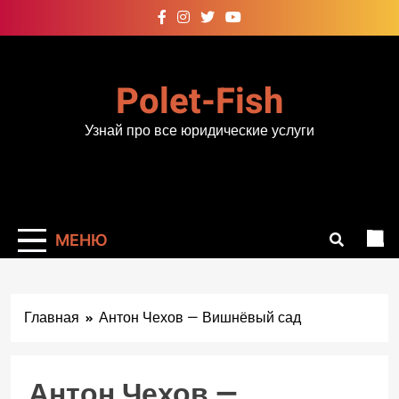
Перейти
к
содержимому
Polet-Fish
Узнай про все юридические услуги
МЕНЮ
Главная
Антон Чехов — Вишнёвый сад
Антон Чехов —