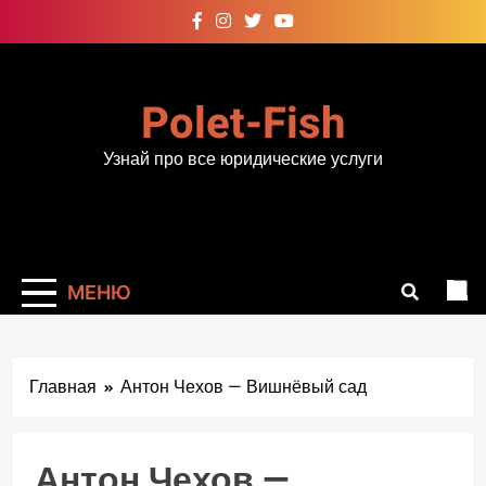
Перейти
к
содержимому
Polet-Fish
Узнай про все юридические услуги
МЕНЮ
Главная
Антон Чехов — Вишнёвый сад
Антон Чехов —