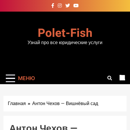
Перейти
к
содержимому
Polet-Fish
Узнай про все юридические услуги
МЕНЮ
Главная
Антон Чехов — Вишнёвый сад
Антон Чехов —