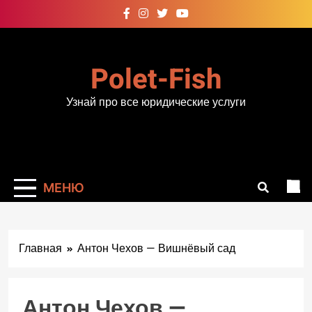
Перейти
к
содержимому
Polet-Fish
Узнай про все юридические услуги
МЕНЮ
Главная
Антон Чехов — Вишнёвый сад
Антон Чехов —