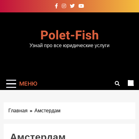
Перейти
к
содержимому
Polet-Fish
Узнай про все юридические услуги
МЕНЮ
Главная
Амстердам
Амстердам