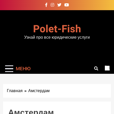
Перейти
к
содержимому
Polet-Fish
Узнай про все юридические услуги
МЕНЮ
Главная
Амстердам
Амстердам