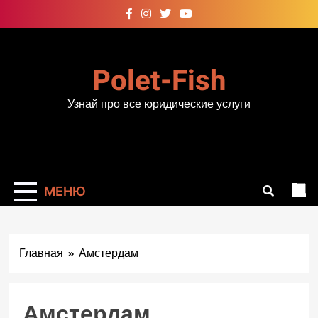
Перейти
к
содержимому
Polet-Fish
Узнай про все юридические услуги
МЕНЮ
Главная
Амстердам
Амстердам