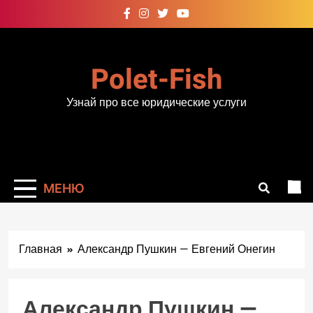
Перейти
к
содержимому
Polet-Fish
Узнай про все юридические услуги
МЕНЮ
Главная
Александр Пушкин — Евгений Онегин
Александр Пушкин —