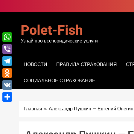
Перейти
к
содержимому
Polet-Fish
Узнай про все юридические услуги
WhatsApp
Viber
НОВОСТИ
ПРАВИЛА СТРАХОВАНИЯ
СТ
Telegram
СОЦИАЛЬНОЕ СТРАХОВАНИЕ
Odnoklassniki
VK
Отправить
Главная
Александр Пушкин — Евгений Онегин