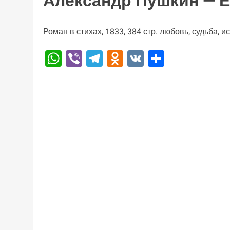
Александр Пушкин — Е
Роман в стихах, 1833, 384 стр. любовь, судьба, 
WhatsApp
Viber
Telegram
Odnoklassniki
VK
Отправи