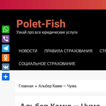
Перейти
к
содержимому
Polet-Fish
Узнай про все юридические услуги
WhatsApp
Viber
НОВОСТИ
ПРАВИЛА СТРАХОВАНИЯ
СТ
Telegram
СОЦИАЛЬНОЕ СТРАХОВАНИЕ
Odnoklassniki
VK
Отправить
Главная
Альбер Камю — Чума