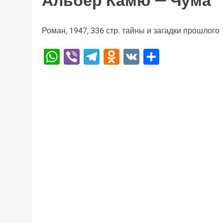
Альбер Камю — Чума
Роман, 1947, 336 стр. тайны и загадки прошлого
WhatsApp
Viber
Telegram
Odnoklassniki
VK
Отправи