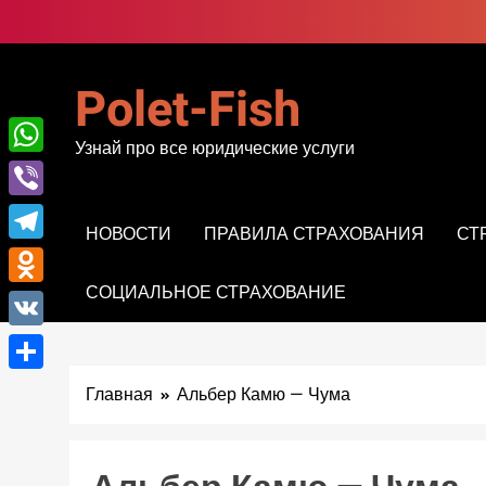
Перейти
к
содержимому
Polet-Fish
Узнай про все юридические услуги
WhatsApp
Viber
НОВОСТИ
ПРАВИЛА СТРАХОВАНИЯ
СТ
Telegram
СОЦИАЛЬНОЕ СТРАХОВАНИЕ
Odnoklassniki
VK
Отправить
Главная
Альбер Камю — Чума